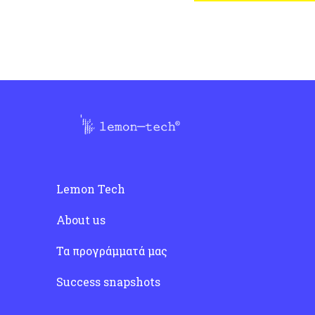
Lemon Tech
About us
Τα προγράμματά μας
Success snapshots