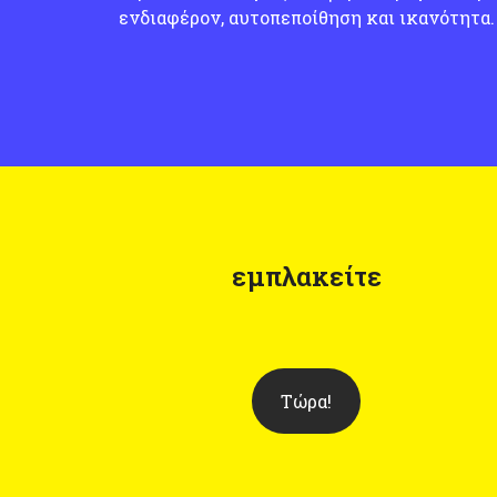
ενδιαφέρον, αυτοπεποίθηση και ικανότητα.
εμπλακείτε
Τώρα!