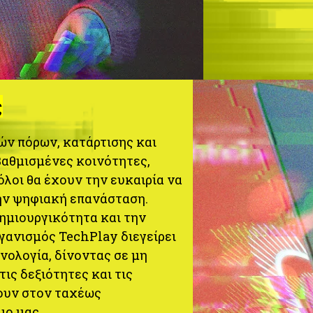
ς
ν πόρων, κατάρτισης και
βαθμισμένες κοινότητες,
όλοι θα έχουν την ευκαιρία να
ην ψηφιακή επανάσταση.
ημιουργικότητα και την
γανισμός TechPlay διεγείρει
χνολογία, δίνοντας σε μη
ις δεξιότητες και τις
χουν στον ταχέως
ο μας.